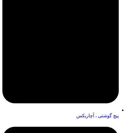
پیچ گوشتی ، آچاربکس