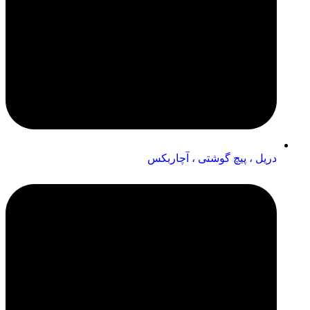
دریل ، پیچ گوشتی ، آچاربکس