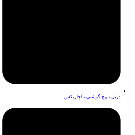
دریل ، پیچ گوشتی ، آچاربکس