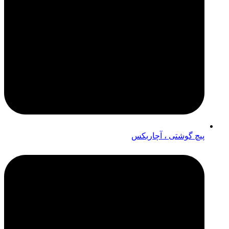
پیچ گوشتی ، آچاربکس