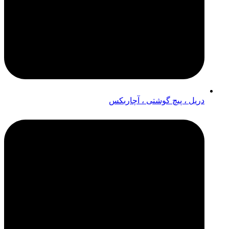
دریل ، پیچ گوشتی ، آچاربکس