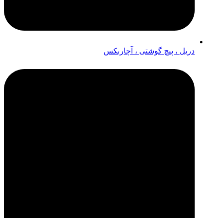
دریل ، پیچ گوشتی ، آچاربکس