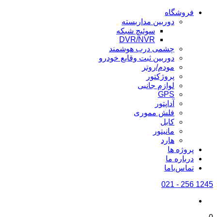
فروشگاه
دوربین مداربسته
سوئیچ شبکه
DVR/NVR
چشمی درب هوشمند
دوربین ثبت وقایع خودرو
مودم/روتر
پروژکتور
لوازم جانبی
GPS
آداپتور
فلش مموری
کابل
مانیتور
هارد
پروژه ها
درباره ما
تماس‌باما
1245 256 - 021