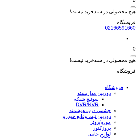
0
هیچ محصولی در سبدخرید نیست!
فروشگاه
02166591660
0
هیچ محصولی در سبدخرید نیست!
فروشگاه
فروشگاه
دوربین مداربسته
سوئیچ شبکه
DVR/NVR
چشمی درب هوشمند
دوربین ثبت وقایع خودرو
مودم/روتر
پروژکتور
لوازم جانبی