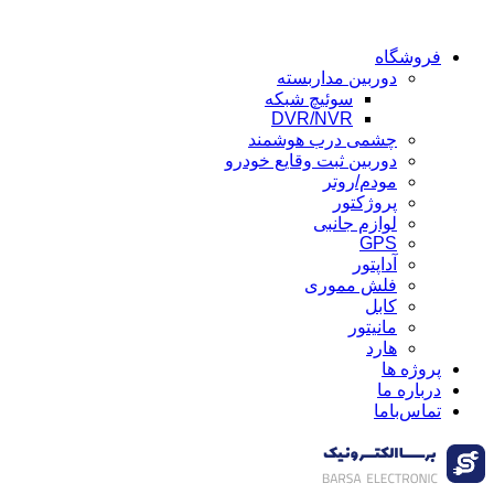
فروشگاه
دوربین مداربسته
سوئیچ شبکه
DVR/NVR
چشمی درب هوشمند
دوربین ثبت وقایع خودرو
مودم/روتر
پروژکتور
لوازم جانبی
GPS
آداپتور
فلش مموری
کابل
مانیتور
هارد
پروژه ها
درباره ما
تماس‌باما