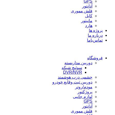
GPS
آداپتور
فلش مموری
کابل
مانیتور
هارد
پروژه ها
درباره ما
تماس‌باما
فروشگاه
دوربین مداربسته
سوئیچ شبکه
DVR/NVR
چشمی درب هوشمند
دوربین ثبت وقایع خودرو
مودم/روتر
پروژکتور
لوازم جانبی
GPS
آداپتور
فلش مموری