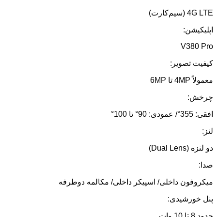
4G LTE (سیم‌کارت)
اپلیکیشن:
V380 Pro
کیفیت تصویر:
معمولاً 4MP تا 6MP
چرخش:
افقی: 355°/ عمودی: 90° تا 100°
لنز:
دو لنزه (Dual Lens)
صدا:
میکروفون داخلی/ اسپیکر داخلی/ مکالمه دوطرفه
پنل خورشیدی:
حدود 8 تا 10 وات