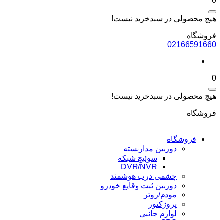
0
هیچ محصولی در سبدخرید نیست!
فروشگاه
02166591660
0
هیچ محصولی در سبدخرید نیست!
فروشگاه
فروشگاه
دوربین مداربسته
سوئیچ شبکه
DVR/NVR
چشمی درب هوشمند
دوربین ثبت وقایع خودرو
مودم/روتر
پروژکتور
لوازم جانبی