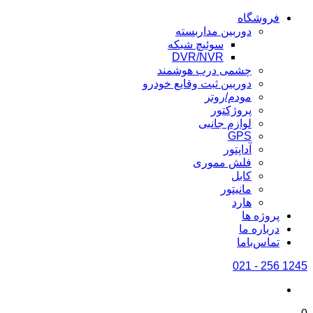
فروشگاه
دوربین مداربسته
سوئیچ شبکه
DVR/NVR
چشمی درب هوشمند
دوربین ثبت وقایع خودرو
مودم/روتر
پروژکتور
لوازم جانبی
GPS
آداپتور
فلش مموری
کابل
مانیتور
هارد
پروژه ها
درباره ما
تماس‌باما
1245 256 - 021