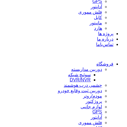
GPS
آداپتور
فلش مموری
کابل
مانیتور
هارد
پروژه ها
درباره ما
تماس‌باما
فروشگاه
دوربین مداربسته
سوئیچ شبکه
DVR/NVR
چشمی درب هوشمند
دوربین ثبت وقایع خودرو
مودم/روتر
پروژکتور
لوازم جانبی
GPS
آداپتور
فلش مموری