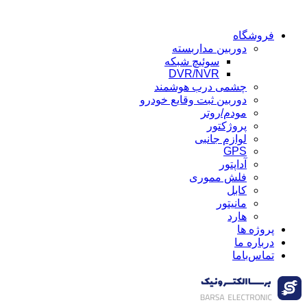
فروشگاه
دوربین مداربسته
سوئیچ شبکه
DVR/NVR
چشمی درب هوشمند
دوربین ثبت وقایع خودرو
مودم/روتر
پروژکتور
لوازم جانبی
GPS
آداپتور
فلش مموری
کابل
مانیتور
هارد
پروژه ها
درباره ما
تماس‌باما