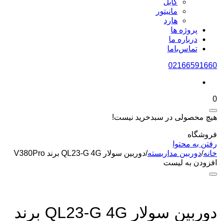
کابل
مانیتور
هارد
پروژه ها
درباره ما
تماس‌باما
02166591660
0
هیچ محصولی در سبدخرید نیست!
فروشگاه
رفتن به محتوا
خانه
/
دوربین مداربسته
/
دوربین سولار QL23-G 4G برند V380Pro
افزودن به لیست
دوربین سولار QL23-G 4G برند