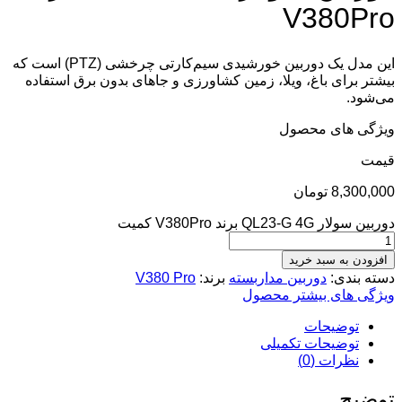
V380Pro
این مدل یک دوربین خورشیدی سیم‌کارتی چرخشی (PTZ) است که
بیشتر برای باغ، ویلا، زمین کشاورزی و جاهای بدون برق استفاده
می‌شود.
ویژگی های محصول
قيمت
8,300,000
تومان
دوربین سولار QL23-G 4G برند V380Pro کمیت
افزودن به سبد خرید
دسته بندی:
دوربین مداربسته
برند:
V380 Pro
ویژگی های بیشتر محصول
توضیحات
توضیحات تکمیلی
نظرات (0)
توضیح