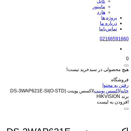
کابل
مانیتور
هارد
پروژه ها
درباره ما
تماس‌باما
02166591660
0
هیچ محصولی در سبدخرید نیست!
فروشگاه
رفتن به محتوا
خانه
/
اکسس پوینت
/
اکسس پوینت DS-3WAP621E-SI(O-STD)
برند HIKVISION
افزودن به لیست