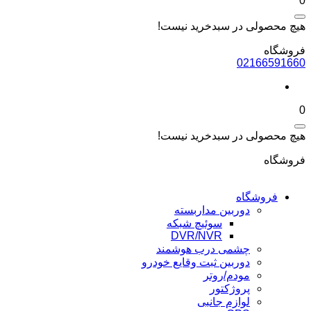
0
هیچ محصولی در سبدخرید نیست!
فروشگاه
02166591660
0
هیچ محصولی در سبدخرید نیست!
فروشگاه
فروشگاه
دوربین مداربسته
سوئیچ شبکه
DVR/NVR
چشمی درب هوشمند
دوربین ثبت وقایع خودرو
مودم/روتر
پروژکتور
لوازم جانبی