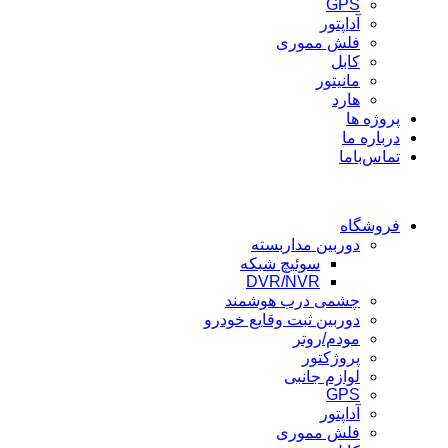
GPS
آداپتور
فلش مموری
کابل
مانیتور
هارد
پروژه ها
درباره ما
تماس‌باما
فروشگاه
دوربین مداربسته
سوئیچ شبکه
DVR/NVR
چشمی درب هوشمند
دوربین ثبت وقایع خودرو
مودم/روتر
پروژکتور
لوازم جانبی
GPS
آداپتور
فلش مموری