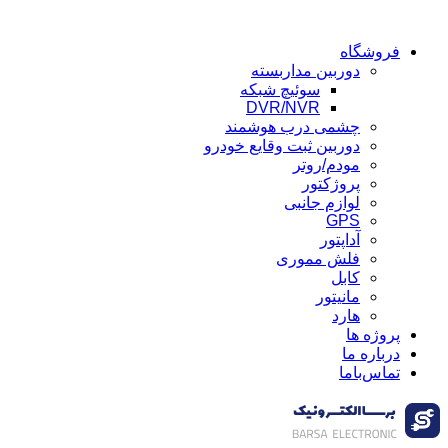
فروشگاه
دوربین مداربسته
سوئیچ شبکه
DVR/NVR
چشمی درب هوشمند
دوربین ثبت وقایع خودرو
مودم/روتر
پروژکتور
لوازم جانبی
GPS
آداپتور
فلش مموری
کابل
مانیتور
هارد
پروژه ها
درباره ما
تماس‌باما