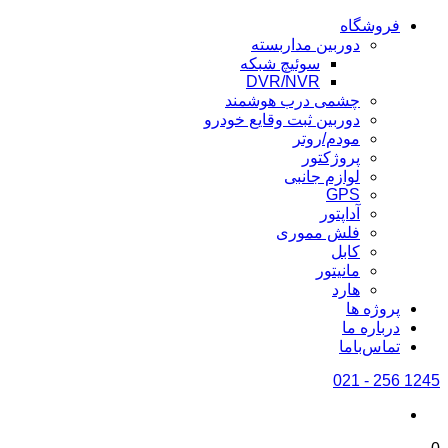
فروشگاه
دوربین مداربسته
سوئیچ شبکه
DVR/NVR
چشمی درب هوشمند
دوربین ثبت وقایع خودرو
مودم/روتر
پروژکتور
لوازم جانبی
GPS
آداپتور
فلش مموری
کابل
مانیتور
هارد
پروژه ها
درباره ما
تماس‌باما
1245 256 - 021