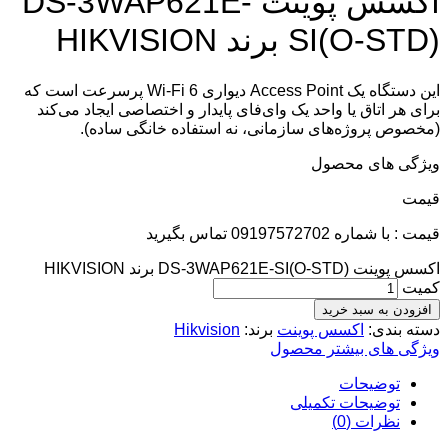
اکسس پوینت DS-3WAP621E-
SI(O-STD) برند HIKVISION
این دستگاه یک Access Point دیواری Wi-Fi 6 پرسرعت است که
برای هر اتاق یا واحد یک وای‌فای پایدار و اختصاصی ایجاد می‌کند
(مخصوص پروژه‌های سازمانی، نه استفاده خانگی ساده).
ویژگی های محصول
قيمت
قیمت : با شماره 09197572702 تماس بگیرید
اکسس پوینت DS-3WAP621E-SI(O-STD) برند HIKVISION
کمیت
افزودن به سبد خرید
دسته بندی:
اکسس پوینت
برند:
Hikvision
ویژگی های بیشتر محصول
توضیحات
توضیحات تکمیلی
نظرات (0)