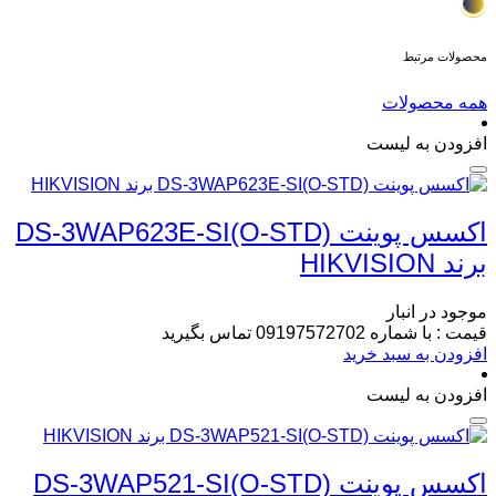
محصولات مرتبط
همه محصولات
افزودن به لیست
اکسس پوینت DS-3WAP623E-SI(O-STD)
برند HIKVISION
موجود در انبار
قیمت : با شماره 09197572702 تماس بگیرید
افزودن به سبد خرید
افزودن به لیست
اکسس پوینت DS-3WAP521-SI(O-STD)