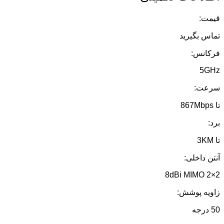
قیمت:
تماس بگیرید
فرکانس:
5GHz
سرعت:
تا 867Mbps
برد:
تا 3KM
آنتن داخلی:
8dBi MIMO 2×2
زاویه پوشش:
50 درجه