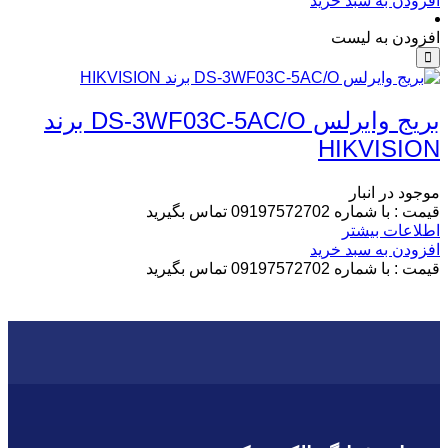
افزودن به سبد خرید
افزودن به لیست
بریج وایرلس DS-3WF03C-5AC/O برند
HIKVISION
موجود در انبار
قیمت : با شماره 09197572702 تماس بگیرید
اطلاعات بیشتر
افزودن به سبد خرید
قیمت : با شماره 09197572702 تماس بگیرید