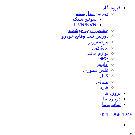
فروشگاه
دوربین مداربسته
سوئیچ شبکه
DVR/NVR
چشمی درب هوشمند
دوربین ثبت وقایع خودرو
مودم/روتر
پروژکتور
لوازم جانبی
GPS
آداپتور
فلش مموری
کابل
مانیتور
هارد
پروژه ها
درباره ما
تماس‌باما
1245 256 - 021