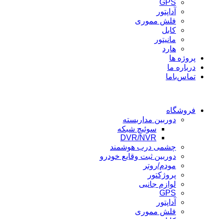
GPS
آداپتور
فلش مموری
کابل
مانیتور
هارد
پروژه ها
درباره ما
تماس‌باما
فروشگاه
دوربین مداربسته
سوئیچ شبکه
DVR/NVR
چشمی درب هوشمند
دوربین ثبت وقایع خودرو
مودم/روتر
پروژکتور
لوازم جانبی
GPS
آداپتور
فلش مموری