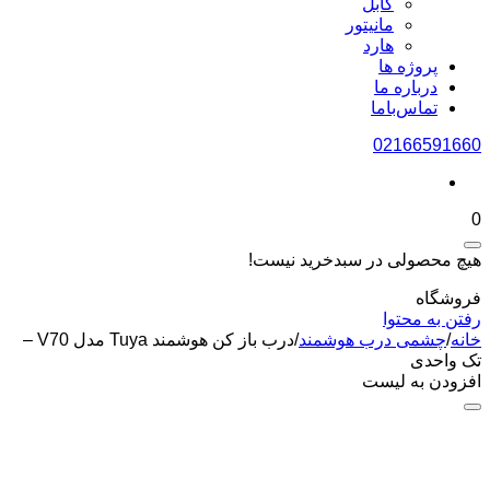
کابل
مانیتور
هارد
پروژه ها
درباره ما
تماس‌باما
02166591660
0
هیچ محصولی در سبدخرید نیست!
فروشگاه
رفتن به محتوا
خانه
/
چشمی درب هوشمند
/
درب باز کن هوشمند Tuya مدل V70 –
تک واحدی
افزودن به لیست