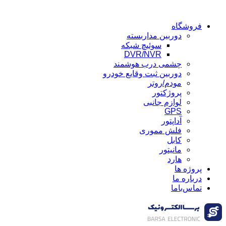
فروشگاه
دوربین مداربسته
سوئیچ شبکه
DVR/NVR
چشمی درب هوشمند
دوربین ثبت وقایع خودرو
مودم/روتر
پروژکتور
لوازم جانبی
GPS
آداپتور
فلش مموری
کابل
مانیتور
هارد
پروژه ها
درباره ما
تماس‌باما