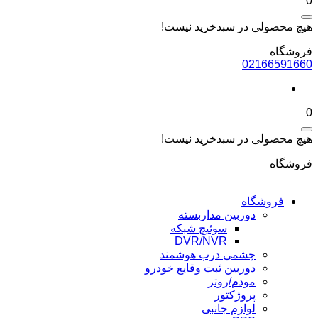
0
هیچ محصولی در سبدخرید نیست!
فروشگاه
02166591660
0
هیچ محصولی در سبدخرید نیست!
فروشگاه
فروشگاه
دوربین مداربسته
سوئیچ شبکه
DVR/NVR
چشمی درب هوشمند
دوربین ثبت وقایع خودرو
مودم/روتر
پروژکتور
لوازم جانبی