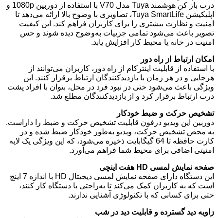
درب باز کن هوشمند Tuya مدل V70 با استفاده از دوربین 1080p و
اپلیکیشن Tuya SmartLife، تصاویری با وضوح بالا ارائه می‌دهد تا
امنیت و نظارت بیشتری را برای کاربران فراهم کند. این کیفیت
تصویر باعث می‌شود تمامی جزییات به‌وضوح دیده شوند و حس
امنیت در خانه یا محیط کار افزایش یابد.
امکان ارتباط از راه دور
با استفاده از قابلیت اینترکام از راه دور، کاربران می‌توانند از
هرجایی و در هر زمان با بازدیدکنندگان ارتباط برقرار کنند. این
ویژگی باعث می‌شود حتی در نبود فرد در محل، بتوان با افراد پشت
درب ارتباط برقرار کرد و از بازدیدکنندگان مطلع شد.
تشخیص حرکت و ضبط خودکار
دوربین این ویدیو درفون قابلیت تشخیص حرکت و ضبط را داراست.
به محض تشخیص حرکت، ویدیو به‌طور خودکار ضبط شده و در
کارت حافظه تا 64 گیگابایت ذخیره می‌شود، که این ویژگی یک لایه
امنیتی اضافی برای محیط شما فراهم می‌آورد.
صفحه نمایش لمسی HD هفت اینچی
این دستگاه دارای صفحه نمایش لمسی دیجیتال HD با اندازه 7 اینچ
است که به کاربران کمک می‌کند تا به‌راحتی با دستگاه کار کنند،
حتی برای کسانی که با تکنولوژی آشنایی ندارند.
زاویه دید گسترده و قابلیت دید در شب