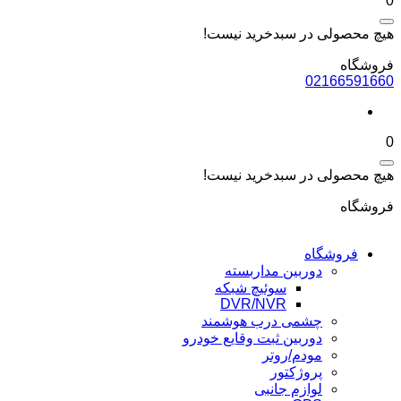
0
هیچ محصولی در سبدخرید نیست!
فروشگاه
02166591660
0
هیچ محصولی در سبدخرید نیست!
فروشگاه
فروشگاه
دوربین مداربسته
سوئیچ شبکه
DVR/NVR
چشمی درب هوشمند
دوربین ثبت وقایع خودرو
مودم/روتر
پروژکتور
لوازم جانبی