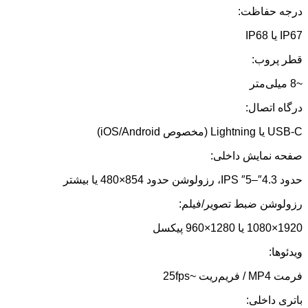
درجه حفاظت:
IP67 یا IP68
قطر پروب:
~8 میلی‌متر
درگاه اتصال:
USB‑C یا Lightning (مخصوص iOS/Android)
صفحه نمایش داخلی:
حدود 4.3″–5″ IPS، رزولوشن حدود 854×480 یا بیشتر
رزولوشن ضبط تصویر/فیلم:
1920×1080 یا 1280×960 پیکسل
ویدئوها:
فرمت MP4 / فریم‌ریت ~25fps
باتری داخلی: