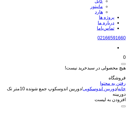
کابل
مانیتور
هارد
پروژه ها
درباره ما
تماس‌باما
02166591660
0
هیچ محصولی در سبدخرید نیست!
فروشگاه
رفتن به محتوا
خانه
/
دوربین اندوسکوپی
/
دوربین اندوسکوپ جمع‌ شونده 10متر تک
دوربینه
افزودن به لیست