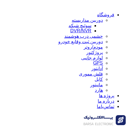
فروشگاه
دوربین مداربسته
سوئیچ شبکه
DVR/NVR
چشمی درب هوشمند
دوربین ثبت وقایع خودرو
مودم/روتر
پروژکتور
لوازم جانبی
GPS
آداپتور
فلش مموری
کابل
مانیتور
هارد
پروژه ها
درباره ما
تماس‌باما