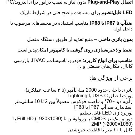
اتصال Plug‑and‑Play
بدون نیاز به نصب درایور برای اندروید/PC
LED قابل‌تنظیم
برای مشاهده واضح حتی در شرایط تاریک
ضدآب تا IP67 یا IP68
مناسب استفاده در محیط‌های مرطوب یا
داخل لوله
بدون باتری داخلی
– منبع تغذیه از طریق دستگاه متصل
ضبط و ذخیره‌سازی روی گوشی یا کامپیوتر
امکان‌پذیر است
مناسب برای انواع کاربرد
: خودرو، تاسیسات، HVAC، بازرسی
کانال، مکان‌های صنعتی و…
برخی از ویژگی ها:
باتری داخلی حدود 2000 میلی‌آمپر (تا ۳ ساعت عملکرد)
پورت اتصال USB-C یا Lightning
زاویه دید ~70° و فاصله فوکوس معمولاً بین 2 تا 10 سانتی‌متر
استاندارد ضد آب IP67 یا IP68
نورپردازی LED قابل تنظیم
دوربین تک‌لنز CMOS با رزولوشن تا Full HD (1920×1080) یا
2MP (~2000×1080)
کابل تا ۱۰ متر با قابلیت جمع‌شدن