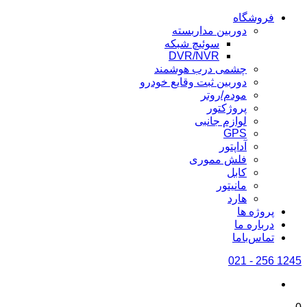
فروشگاه
دوربین مداربسته
سوئیچ شبکه
DVR/NVR
چشمی درب هوشمند
دوربین ثبت وقایع خودرو
مودم/روتر
پروژکتور
لوازم جانبی
GPS
آداپتور
فلش مموری
کابل
مانیتور
هارد
پروژه ها
درباره ما
تماس‌باما
1245 256 - 021