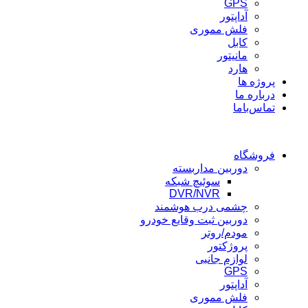
GPS
آداپتور
فلش مموری
کابل
مانیتور
هارد
پروژه ها
درباره ما
تماس‌باما
فروشگاه
دوربین مداربسته
سوئیچ شبکه
DVR/NVR
چشمی درب هوشمند
دوربین ثبت وقایع خودرو
مودم/روتر
پروژکتور
لوازم جانبی
GPS
آداپتور
فلش مموری