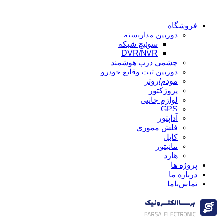
فروشگاه
دوربین مداربسته
سوئیچ شبکه
DVR/NVR
چشمی درب هوشمند
دوربین ثبت وقایع خودرو
مودم/روتر
پروژکتور
لوازم جانبی
GPS
آداپتور
فلش مموری
کابل
مانیتور
هارد
پروژه ها
درباره ما
تماس‌باما