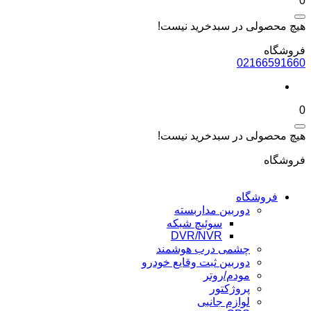
0
هیچ محصولی در سبدخرید نیست!
فروشگاه
02166591660
0
هیچ محصولی در سبدخرید نیست!
فروشگاه
فروشگاه
دوربین مداربسته
سوئیچ شبکه
DVR/NVR
چشمی درب هوشمند
دوربین ثبت وقایع خودرو
مودم/روتر
پروژکتور
لوازم جانبی