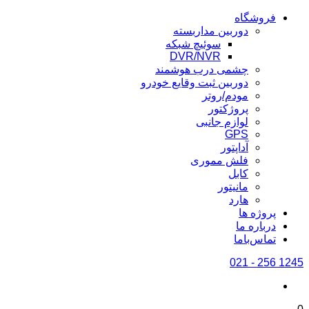
فروشگاه
دوربین مداربسته
سوئیچ شبکه
DVR/NVR
چشمی درب هوشمند
دوربین ثبت وقایع خودرو
مودم/روتر
پروژکتور
لوازم جانبی
GPS
آداپتور
فلش مموری
کابل
مانیتور
هارد
پروژه ها
درباره ما
تماس‌باما
1245 256 - 021