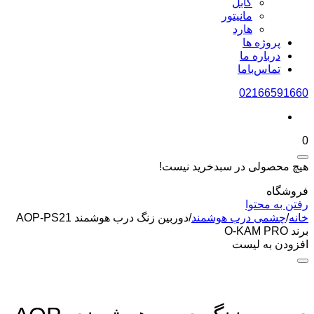
کابل
مانیتور
هارد
پروژه ها
درباره ما
تماس‌باما
02166591660
0
هیچ محصولی در سبدخرید نیست!
فروشگاه
رفتن به محتوا
خانه
/
چشمی درب هوشمند
/
دوربین زنگ درب هوشمند AOP-PS21
برند O-KAM PRO
افزودن به لیست