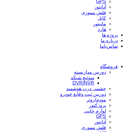
GPS
آداپتور
فلش مموری
کابل
مانیتور
هارد
پروژه ها
درباره ما
تماس‌باما
فروشگاه
دوربین مداربسته
سوئیچ شبکه
DVR/NVR
چشمی درب هوشمند
دوربین ثبت وقایع خودرو
مودم/روتر
پروژکتور
لوازم جانبی
GPS
آداپتور
فلش مموری