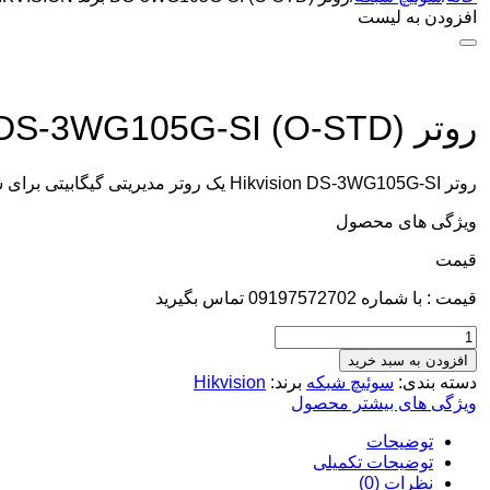
افزودن به لیست
روتر DS-3WG105G-SI (O-STD) برند HIKVISION
روتر Hikvision DS-3WG105G-SI یک روتر مدیریتی گیگابیتی برای شبکه‌های اداری، فروشگاهی و سیستم‌های دوربین مداربسته است.
ویژگی های محصول
قيمت
قیمت : با شماره 09197572702 تماس بگیرید
افزودن به سبد خرید
دسته بندی:
سوئیچ شبکه
برند:
Hikvision
ویژگی های بیشتر محصول
توضیحات
توضیحات تکمیلی
نظرات (0)