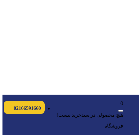
0
02166591660
هیچ محصولی در سبدخرید نیست!
فروشگاه