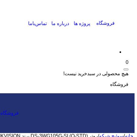
فروشگاه
پروژه ها
درباره ما
تماس‌باما
0
هیچ محصولی در سبدخرید نیست!
فروشگاه
فروشگاه
خانه
/
سوئیچ شبکه
/
روتر DS-3WG105G-SI (O-STD) برند HIKVISION