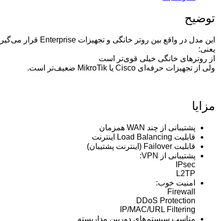
توضیح
این مدل در واقع بین روتر خانگی و تجهیزات Enterprise قرار می‌گیرد.
یعنی:
از روترهای خانگی خیلی قوی‌تر است
ولی از تجهیزات حرفه‌ای Cisco یا MikroTik ضعیف‌تر است.
مزایا
پشتیبانی از چند WAN همزمان
قابلیت Load Balancing اینترنت
قابلیت Failover (اینترنت پشتیبان)
پشتیبانی از VPN:
IPsec
L2TP
امنیت خوب:
Firewall
DDoS Protection
IP/MAC/URL Filtering
مناسب سیستم‌های دوربین مداربسته