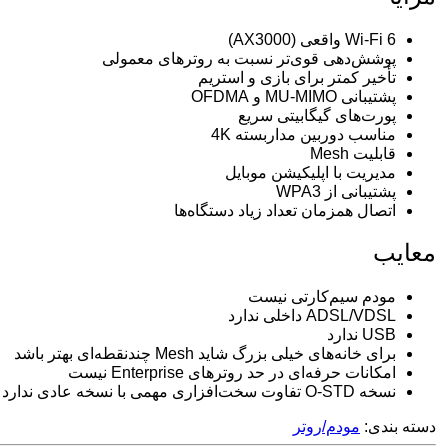
Wi-Fi 6 واقعی (AX3000)
پوشش‌دهی قوی‌تر نسبت به روترهای معمولی
تأخیر کمتر برای بازی و استریم
پشتیبانی MU-MIMO و OFDMA
پورت‌های گیگابیتی سریع
مناسب دوربین مداربسته 4K
قابلیت Mesh
مدیریت با اپلیکیشن موبایل
پشتیبانی از WPA3
اتصال همزمان تعداد زیاد دستگاه‌ها
معایب
مودم سیم‌کارتی نیست
ADSL/VDSL داخلی ندارد
USB ندارد
برای خانه‌های خیلی بزرگ شاید Mesh چندنقطه‌ای بهتر باشد
امکانات حرفه‌ای در حد روترهای Enterprise نیست
نسخه O-STD تفاوت سخت‌افزاری مهمی با نسخه عادی ندارد
دسته بندی:
مودم/روتر