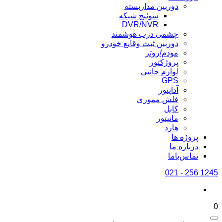
دوربین مداربسته
سوئیچ شبکه
DVR/NVR
چشمی درب هوشمند
دوربین ثبت وقایع خودرو
مودم/روتر
پروژکتور
لوازم جانبی
GPS
آداپتور
فلش مموری
کابل
مانیتور
هارد
پروژه ها
درباره ما
تماس‌باما
1245 256 - 021
0