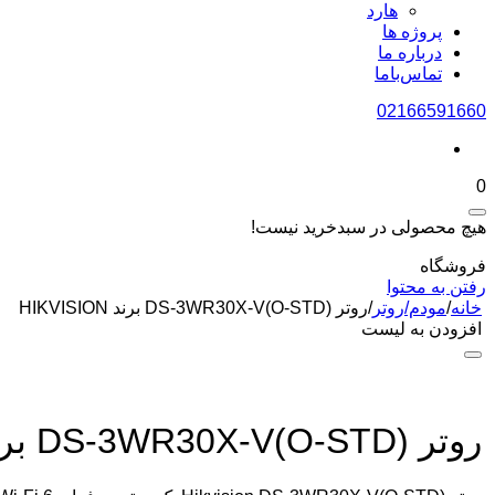
هارد
پروژه ها
درباره ما
تماس‌باما
02166591660
0
هیچ محصولی در سبدخرید نیست!
فروشگاه
رفتن به محتوا
خانه
/
مودم/روتر
/
روتر DS-3WR30X-V(O-STD) برند HIKVISION
افزودن به لیست
روتر DS-3WR30X-V(O-STD) برند HIKVISION