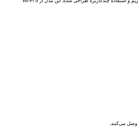
روتر Hikvision DS-3WR30X-V(O-STD) یک روتر حرفه‌ای Wi-Fi 6 از برند Hikvision است که برای خانه، گیمینگ، دوربین مداربسته، استریم و استفاده چندکاربره طراحی شده. این مدل از Wi-Fi 6