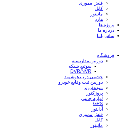
فلش مموری
کابل
مانیتور
هارد
پروژه ها
درباره ما
تماس‌باما
فروشگاه
دوربین مداربسته
سوئیچ شبکه
DVR/NVR
چشمی درب هوشمند
دوربین ثبت وقایع خودرو
مودم/روتر
پروژکتور
لوازم جانبی
GPS
آداپتور
فلش مموری
کابل
مانیتور