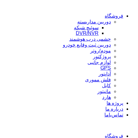
فروشگاه
دوربین مداربسته
سوئیچ شبکه
DVR/NVR
چشمی درب هوشمند
دوربین ثبت وقایع خودرو
مودم/روتر
پروژکتور
لوازم جانبی
GPS
آداپتور
فلش مموری
کابل
مانیتور
هارد
پروژه ها
درباره ما
تماس‌باما
فروشگاه