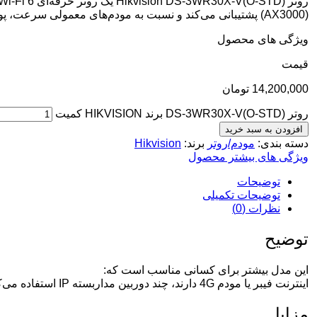
(AX3000) پشتیبانی می‌کند و نسبت به مودم‌های معمولی سرعت، پوشش و پایداری خیلی بهتری دارد.
ویژگی های محصول
قيمت
14,200,000
تومان
روتر DS-3WR30X-V(O-STD) برند HIKVISION کمیت
افزودن به سبد خرید
دسته بندی:
مودم/روتر
برند:
Hikvision
ویژگی های بیشتر محصول
توضیحات
توضیحات تکمیلی
نظرات (0)
توضیح
این مدل بیشتر برای کسانی مناسب است که:
اینترنت فیبر یا مودم 4G دارند،
چند دوربین مداربسته IP استفاده می‌کنند،
مزایا