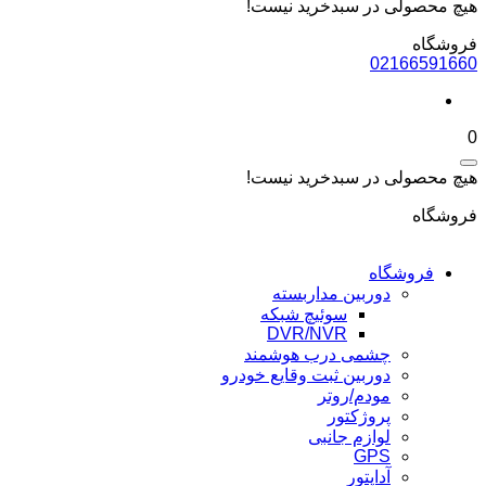
هیچ محصولی در سبدخرید نیست!
فروشگاه
02166591660
0
هیچ محصولی در سبدخرید نیست!
فروشگاه
فروشگاه
دوربین مداربسته
سوئیچ شبکه
DVR/NVR
چشمی درب هوشمند
دوربین ثبت وقایع خودرو
مودم/روتر
پروژکتور
لوازم جانبی
GPS
آداپتور