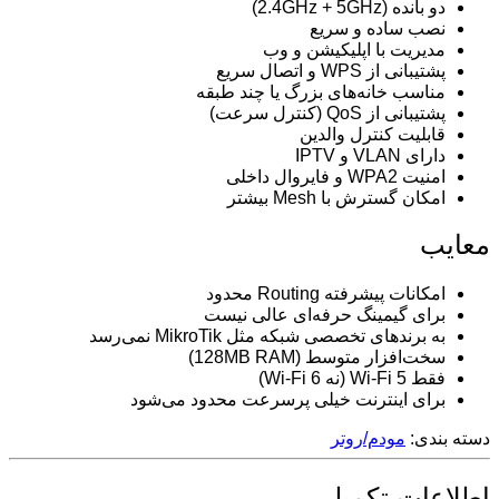
دو بانده (2.4GHz + 5GHz)
نصب ساده و سریع
مدیریت با اپلیکیشن و وب
پشتیبانی از WPS و اتصال سریع
مناسب خانه‌های بزرگ یا چند طبقه
پشتیبانی از QoS (کنترل سرعت)
قابلیت کنترل والدین
دارای VLAN و IPTV
امنیت WPA2 و فایروال داخلی
امکان گسترش با Mesh بیشتر
معایب
امکانات پیشرفته Routing محدود
برای گیمینگ حرفه‌ای عالی نیست
به برندهای تخصصی شبکه مثل MikroTik نمی‌رسد
سخت‌افزار متوسط (128MB RAM)
فقط Wi-Fi 5 (نه Wi-Fi 6)
برای اینترنت خیلی پرسرعت محدود می‌شود
دسته بندی:
مودم/روتر
اطلاعات تکمیلی