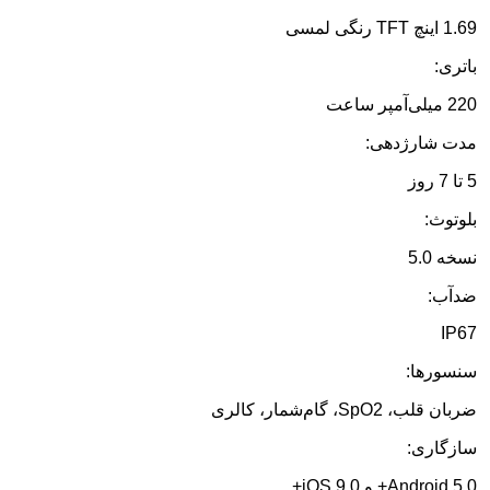
1.69 اینچ TFT رنگی لمسی
باتری:
220 میلی‌آمپر ساعت
مدت شارژدهی:
5 تا 7 روز
بلوتوث:
نسخه 5.0
ضدآب:
IP67
سنسورها:
ضربان قلب، SpO2، گام‌شمار، کالری
سازگاری:
Android 5.0+ و iOS 9.0+