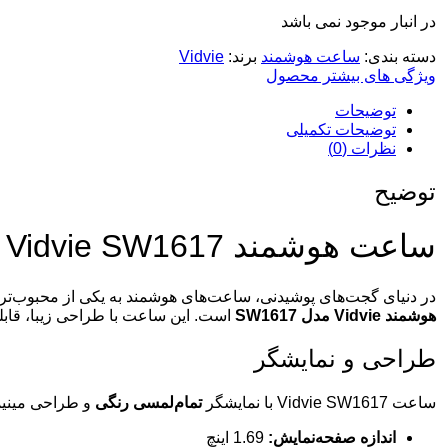
در انبار موجود نمی باشد
دسته بندی:
ساعت هوشمند
برند:
Vidvie
ویژگی های بیشتر محصول
توضیحات
توضیحات تکمیلی
نظرات (0)
توضیح
ساعت هوشمند Vidvie SW1617 | بررسی کامل، امکانات و مشخصات فنی
در دنیای گجت‌های پوشیدنی، ساعت‌های هوشمند به یکی از محبوب‌ترین 
هوشمند Vidvie مدل SW1617
است. این ساعت با طراحی زیبا، قابلی
طراحی و نمایشگر
ساعت Vidvie SW1617 با نمایشگر
تمام‌لمسی رنگی
و طراحی مینیما
اندازه صفحه‌نمایش:
1.69 اینچ