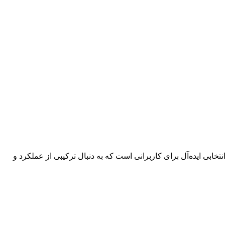
هوشمند Vidvie SW1617 با صفحه‌نمایش 1.69 اینچی تمام لمسی، سنسورهای پایش سلامت، قابلیت تماس بلوتوث و ضدآب IP67، انتخابی ایده‌آل برای کاربرانی است که به دنبال ترکیبی از عملکرد و