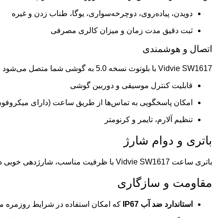
دویدن، پیاده‌روی، دوچرخه‌سواری، یوگا، طناب زدن و غیره
ثبت دقیق مدت زمان و میزان کالری مصرفی
اتصال و هوشمندی
Vidvie SW1617 با بلوتوث نسخه 5.0 به گوشی شما متصل می‌شود و امکان دریافت اعلان‌های تماس، پیامک، شبکه‌های اجتماعی و تقویم را فراهم می‌کند. همچنین:
قابلیت کنترل موسیقی و دوربین گوشی
امکان پاسخگویی به تماس‌ها از طریق ساعت (دارای میکروفون
تنظیم آلارم، تایمر و کرنومتر
باتری و دوام شارژ
باتری ساعت Vidvie SW1617 با ظرفیت مناسب، شارژدهی خوبی دارد و بسته به میزان استفاده، می‌تواند بین 5 تا 7 روز دوام بیاورد. همچنین شارژ مجدد آن با کابل مغناطیسی به‌راحتی انجام می‌شود.
مقاومت و سازگاری
استاندارد ضد آب IP67
که امکان استفاده در شرایط روزمره مان