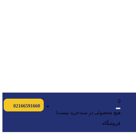
0
02166591660
هیچ محصولی در سبدخرید نیست!
فروشگاه