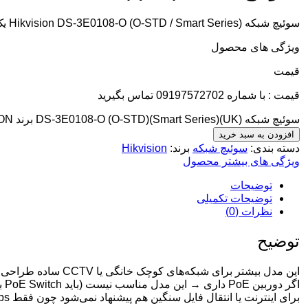
سوئیچ شبکه Hikvision DS-3E0108-O (O-STD / Smart Series) یک سوئیچ غیرمدیریتی (Unmanaged) است که بیشتر برای سیستم‌های دوربین مداربسته، دفاتر کوچک و شبکه‌های سبک طراحی شده است.
ویژگی های محصول
قيمت
قیمت : با شماره 09197572702 تماس بگیرید
سوئیچ شبکه DS-3E0108-O (O-STD)(Smart Series)(UK) برند HIKVISION کمیت
افزودن به سبد خرید
دسته بندی:
سوئیچ شبکه
برند:
Hikvision
ویژگی های بیشتر محصول
توضیحات
توضیحات تکمیلی
نظرات (0)
توضیح
این مدل بیشتر برای شبکه‌های کوچک خانگی یا CCTV ساده طراحی شده است
اگر دوربین PoE داری → این مدل مناسب نیست (باید PoE Switch بگیری)
برای اینترنت یا انتقال فایل سنگین هم پیشنهاد نمی‌شود چون فقط 100Mbps است