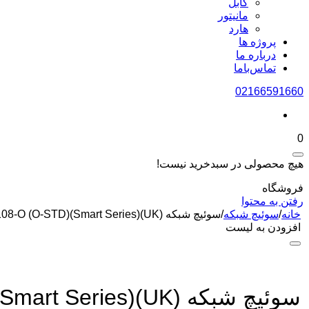
کابل
مانیتور
هارد
پروژه ها
درباره ما
تماس‌باما
02166591660
0
هیچ محصولی در سبدخرید نیست!
فروشگاه
رفتن به محتوا
خانه
/
سوئیچ شبکه
/
سوئیچ شبکه DS-3E0108-O (O-STD)(Smart Series)(UK) برند HIKVISION
افزودن به لیست
سوئیچ شبکه DS-3E0108-O (O-STD)(Smart Series)(UK) برند HIKVISION