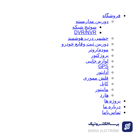
فروشگاه
دوربین مداربسته
سوئیچ شبکه
DVR/NVR
چشمی درب هوشمند
دوربین ثبت وقایع خودرو
مودم/روتر
پروژکتور
لوازم جانبی
GPS
آداپتور
فلش مموری
کابل
مانیتور
هارد
پروژه ها
درباره ما
تماس‌باما