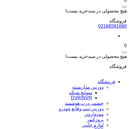
0
هیچ محصولی در سبدخرید نیست!
فروشگاه
02166591660
0
هیچ محصولی در سبدخرید نیست!
فروشگاه
فروشگاه
دوربین مداربسته
سوئیچ شبکه
DVR/NVR
چشمی درب هوشمند
دوربین ثبت وقایع خودرو
مودم/روتر
پروژکتور
لوازم جانبی