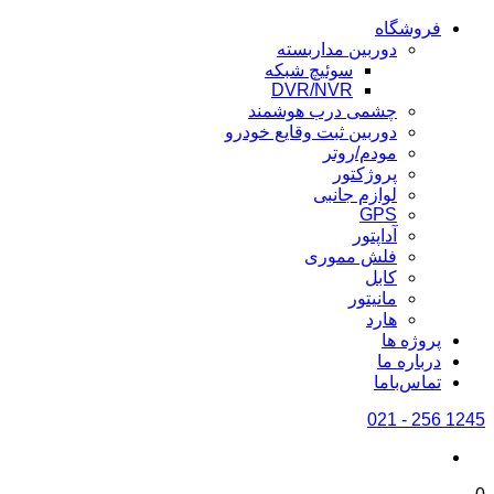
فروشگاه
دوربین مداربسته
سوئیچ شبکه
DVR/NVR
چشمی درب هوشمند
دوربین ثبت وقایع خودرو
مودم/روتر
پروژکتور
لوازم جانبی
GPS
آداپتور
فلش مموری
کابل
مانیتور
هارد
پروژه ها
درباره ما
تماس‌باما
1245 256 - 021