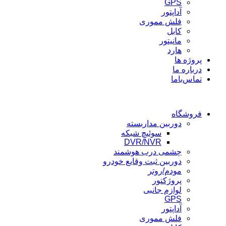
GPS
آداپتور
فلش مموری
کابل
مانیتور
هارد
پروژه ها
درباره ما
تماس‌باما
فروشگاه
دوربین مداربسته
سوئیچ شبکه
DVR/NVR
چشمی درب هوشمند
دوربین ثبت وقایع خودرو
مودم/روتر
پروژکتور
لوازم جانبی
GPS
آداپتور
فلش مموری