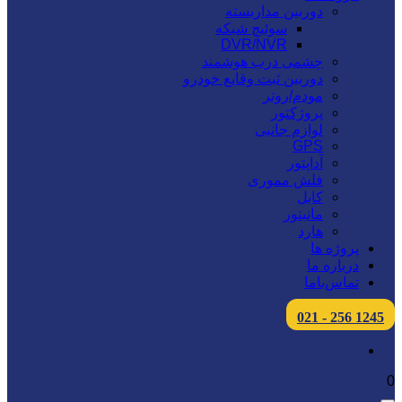
دوربین مداربسته
سوئیچ شبکه
DVR/NVR
چشمی درب هوشمند
دوربین ثبت وقایع خودرو
مودم/روتر
پروژکتور
لوازم جانبی
GPS
آداپتور
فلش مموری
کابل
مانیتور
هارد
پروژه ها
درباره ما
تماس‌باما
1245 256 - 021
0