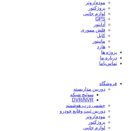
مودم/روتر
پروژکتور
لوازم جانبی
GPS
آداپتور
فلش مموری
کابل
مانیتور
هارد
پروژه ها
درباره ما
تماس‌باما
فروشگاه
دوربین مداربسته
سوئیچ شبکه
DVR/NVR
چشمی درب هوشمند
دوربین ثبت وقایع خودرو
مودم/روتر
پروژکتور
لوازم جانبی