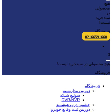
هیچ
محصولی
در
سبدخرید
نیست!
فروشگاه
02166591660
0
هیچ محصولی در سبدخرید نیست!
فروشگاه
فروشگاه
دوربین مداربسته
سوئیچ شبکه
DVR/NVR
چشمی درب هوشمند
دوربین ثبت وقایع خودرو