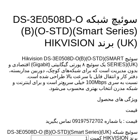
سوئیچ شبکه DS-3E0508D-O
(B)(O-STD)(Smart Series)
(UK) برند HIKVISION
سوئیچ Hikvision DS-3E0508D-O(B)(O-STD)(SMART
SERIES)(UK) یک سوئیچ ۸ پورتی گیگابیتی (Gigabit) اقتصادی و
بدون مدیریت است که برای شبکه‌های کوچک، دوربین مداربسته،
دفتر کار و انتقال فایل با سرعت بالا طراحی شده است.
نسبت به سری 100Mbps خیلی سریع‌تر است و برای اینترنت و
شبکه مدرن انتخاب بهتری محسوب می‌شود.
ویژگی های محصول
قيمت
قیمت : با شماره 09197572702 تماس بگیرید
سوئیچ شبکه DS-3E0508D-O (B)(O-STD)(Smart Series)(UK)
برند HIKVISION کمیت