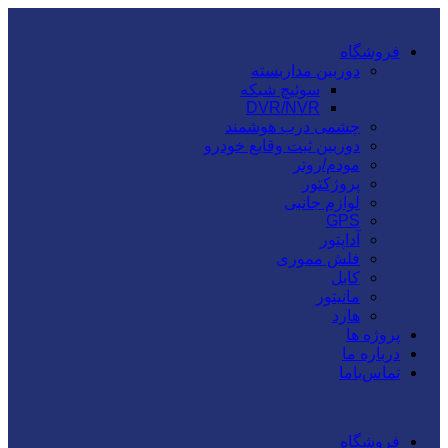
فروشگاه
دوربین مداربسته
سوئیچ شبکه
DVR/NVR
چشمی درب هوشمند
دوربین ثبت وقایع خودرو
مودم/روتر
پروژکتور
لوازم جانبی
GPS
آداپتور
فلش مموری
کابل
مانیتور
هارد
پروژه ها
درباره ما
تماس‌باما
فروشگاه