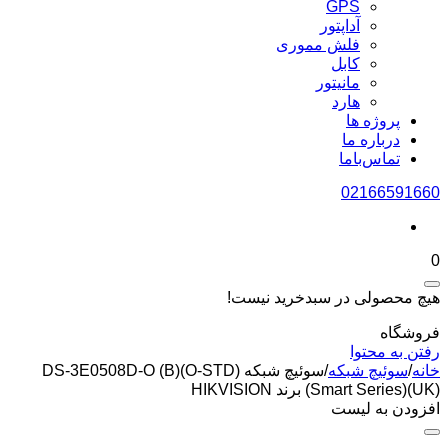
GPS
آداپتور
فلش مموری
کابل
مانیتور
هارد
پروژه ها
درباره ما
تماس‌باما
02166591660
0
هیچ محصولی در سبدخرید نیست!
فروشگاه
رفتن به محتوا
خانه
/
سوئیچ شبکه
/
سوئیچ شبکه DS-3E0508D-O (B)(O-STD)
(Smart Series)(UK) برند HIKVISION
افزودن به لیست