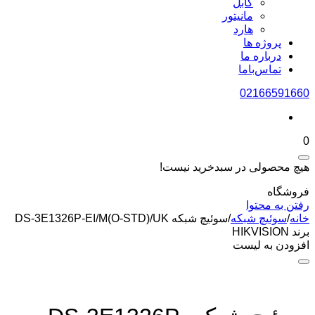
کابل
مانیتور
هارد
پروژه ها
درباره ما
تماس‌باما
02166591660
0
هیچ محصولی در سبدخرید نیست!
فروشگاه
رفتن به محتوا
خانه
/
سوئیچ شبکه
/
سوئیچ شبکه DS-3E1326P-EI/M(O-STD)/UK
برند HIKVISION
افزودن به لیست