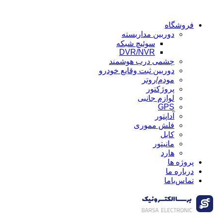
فروشگاه
دوربین مداربسته
سوئیچ شبکه
DVR/NVR
چشمی درب هوشمند
دوربین ثبت وقایع خودرو
مودم/روتر
پروژکتور
لوازم جانبی
GPS
آداپتور
فلش مموری
کابل
مانیتور
هارد
پروژه ها
درباره ما
تماس‌باما