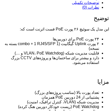
توضیحات تکمیلی
نظرات (0)
توضیح
این مدل یک سوئیچ ۲۶ پورت PoE فست اترنت است که:
۲۴ پورت PoE برای دوربین‌ها
۲ پورت Uplink گیگابیت (1 combo + 1 RJ45/SFP بسته به
نسخه)
قابلیت مدیریت شبکه (VLAN، PoE Watchdog و …)
دارد و بیشتر برای ساختمان‌ها و پروژه‌های CCTV بزرگ
استفاده می‌شود.
مزایا
تعداد پورت بالا (مناسب پروژه‌های بزرگ)
پشتیبانی از 24 دوربین PoE همزمان
مدیریت شبکه (VLAN، کنترل ترافیک، امنیت)
PoE Watchdog (ریست خودکار دوربین هنگ کرده)