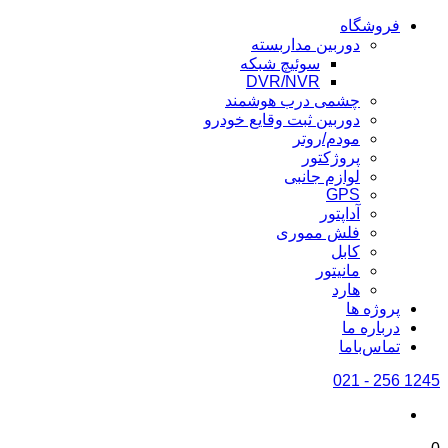
فروشگاه
دوربین مداربسته
سوئیچ شبکه
DVR/NVR
چشمی درب هوشمند
دوربین ثبت وقایع خودرو
مودم/روتر
پروژکتور
لوازم جانبی
GPS
آداپتور
فلش مموری
کابل
مانیتور
هارد
پروژه ها
درباره ما
تماس‌باما
1245 256 - 021