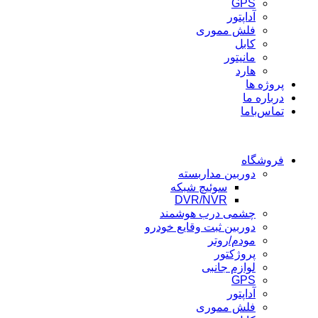
GPS
آداپتور
فلش مموری
کابل
مانیتور
هارد
پروژه ها
درباره ما
تماس‌باما
فروشگاه
دوربین مداربسته
سوئیچ شبکه
DVR/NVR
چشمی درب هوشمند
دوربین ثبت وقایع خودرو
مودم/روتر
پروژکتور
لوازم جانبی
GPS
آداپتور
فلش مموری