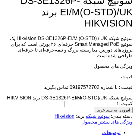
سوئیچ شبکه DS-3E1326P-
EI/M(O-STD)/UK برند
HIKVISION
سوئیچ شبکه Hikvision DS-3E1326P-EI/M (O-STD) / UK یک
سوئیچ Smart Managed PoE حرفه‌ای ۲۶ پورتی است که برای
پروژه‌های دوربین مداربسته بزرگ و نیمه‌حرفه‌ای تا حرفه‌ای
طراحی شده است.
ویژگی های محصول
قيمت
قیمت : با شماره 09197572702 تماس بگیرید
سوئیچ شبکه DS-3E1326P-EI/M(O-STD)/UK برند HIKVISION
کمیت
افزودن به سبد خرید
دسته بندی:
سوئیچ شبکه
برند:
Hikvision
ویژگی های بیشتر محصول
توضیحات