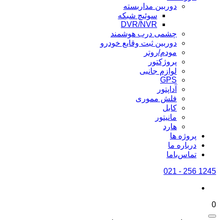
دوربین مداربسته
سوئیچ شبکه
DVR/NVR
چشمی درب هوشمند
دوربین ثبت وقایع خودرو
مودم/روتر
پروژکتور
لوازم جانبی
GPS
آداپتور
فلش مموری
کابل
مانیتور
هارد
پروژه ها
درباره ما
تماس‌باما
1245 256 - 021
0