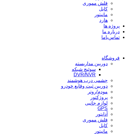
فلش مموری
کابل
مانیتور
هارد
پروژه ها
درباره ما
تماس‌باما
فروشگاه
دوربین مداربسته
سوئیچ شبکه
DVR/NVR
چشمی درب هوشمند
دوربین ثبت وقایع خودرو
مودم/روتر
پروژکتور
لوازم جانبی
GPS
آداپتور
فلش مموری
کابل
مانیتور