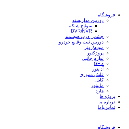
فروشگاه
دوربین مداربسته
سوئیچ شبکه
DVR/NVR
چشمی درب هوشمند
دوربین ثبت وقایع خودرو
مودم/روتر
پروژکتور
لوازم جانبی
GPS
آداپتور
فلش مموری
کابل
مانیتور
هارد
پروژه ها
درباره ما
تماس‌باما
فروشگاه