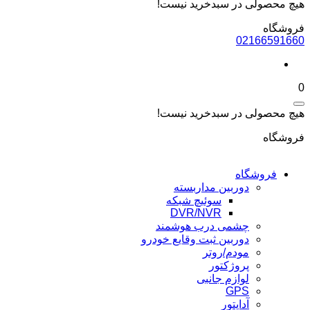
هیچ محصولی در سبدخرید نیست!
فروشگاه
02166591660
0
هیچ محصولی در سبدخرید نیست!
فروشگاه
فروشگاه
دوربین مداربسته
سوئیچ شبکه
DVR/NVR
چشمی درب هوشمند
دوربین ثبت وقایع خودرو
مودم/روتر
پروژکتور
لوازم جانبی
GPS
آداپتور