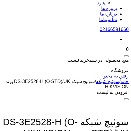
هارد
پروژه ها
درباره ما
تماس‌باما
02166591660
0
هیچ محصولی در سبدخرید نیست!
فروشگاه
رفتن به محتوا
خانه
/
سوئیچ شبکه
/
سوئیچ شبکه DS-3E2528-H (O-STD)/UK برند
HIKVISION
افزودن به لیست
سوئیچ شبکه DS-3E2528-H (O-