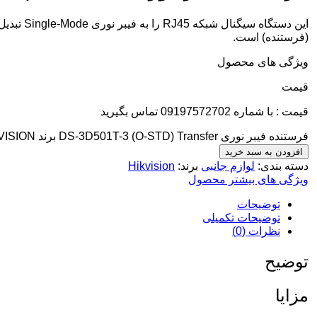
(فرستنده) است.
ویژگی های محصول
قيمت
قیمت : با شماره 09197572702 تماس بگیرید
فرستنده فیبر نوری DS-3D501T-3 (O-STD) Transfer برند HIKVISION کمیت
افزودن به سبد خرید
دسته بندی:
لوازم جانبی
برند:
Hikvision
ویژگی های بیشتر محصول
توضیحات
توضیحات تکمیلی
نظرات (0)
توضیح
مزایا