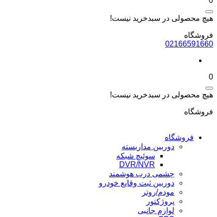
0
هیچ محصولی در سبدخرید نیست!
فروشگاه
02166591660
0
هیچ محصولی در سبدخرید نیست!
فروشگاه
فروشگاه
دوربین مداربسته
سوئیچ شبکه
DVR/NVR
چشمی درب هوشمند
دوربین ثبت وقایع خودرو
مودم/روتر
پروژکتور
لوازم جانبی