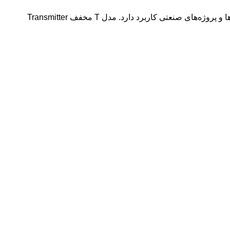
این دستگاه سیگنال شبکه RJ45 را به فیبر نوری Single-Mode تبدیل می‌کند و برای انتقال اطلاعات دوربین مداربسته، شبکه بین ساختمان‌ها و پروژه‌های صنعتی کاربرد دارد. مدل T مخفف Transmitter