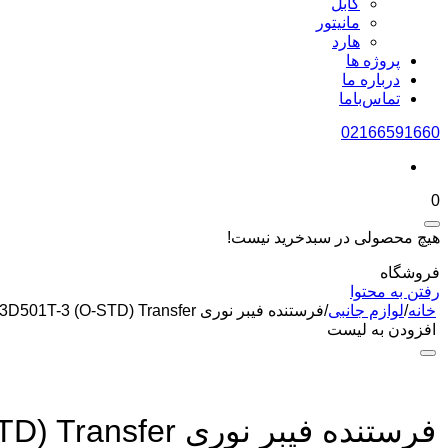
کابل
مانیتور
هارد
پروژه ها
درباره ما
تماس‌باما
02166591660
0
هیچ محصولی در سبدخرید نیست!
فروشگاه
رفتن به محتوا
خانه
/
لوازم جانبی
/
فرستنده فیبر نوری DS-3D501T-3 (O-STD) Transfer برند HIKVISION
افزودن به لیست
فرستنده فیبر نوری DS-3D501T-3 (O-STD) Transfer برند HIKVISION