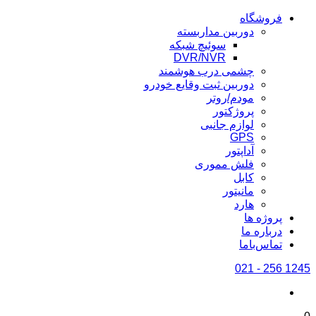
فروشگاه
دوربین مداربسته
سوئیچ شبکه
DVR/NVR
چشمی درب هوشمند
دوربین ثبت وقایع خودرو
مودم/روتر
پروژکتور
لوازم جانبی
GPS
آداپتور
فلش مموری
کابل
مانیتور
هارد
پروژه ها
درباره ما
تماس‌باما
1245 256 - 021