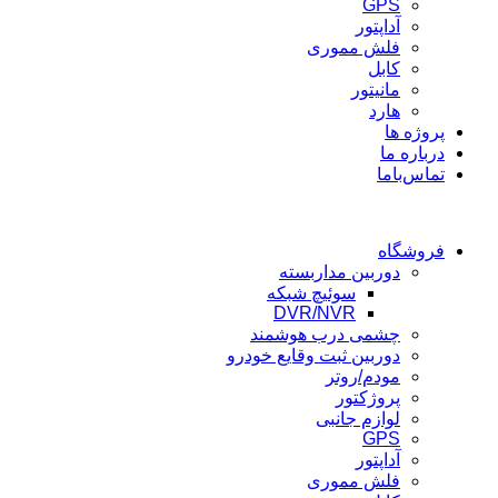
GPS
آداپتور
فلش مموری
کابل
مانیتور
هارد
پروژه ها
درباره ما
تماس‌باما
فروشگاه
دوربین مداربسته
سوئیچ شبکه
DVR/NVR
چشمی درب هوشمند
دوربین ثبت وقایع خودرو
مودم/روتر
پروژکتور
لوازم جانبی
GPS
آداپتور
فلش مموری