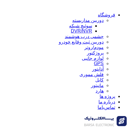
فروشگاه
دوربین مداربسته
سوئیچ شبکه
DVR/NVR
چشمی درب هوشمند
دوربین ثبت وقایع خودرو
مودم/روتر
پروژکتور
لوازم جانبی
GPS
آداپتور
فلش مموری
کابل
مانیتور
هارد
پروژه ها
درباره ما
تماس‌باما