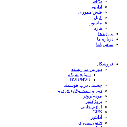
GPS
آداپتور
فلش مموری
کابل
مانیتور
هارد
پروژه ها
درباره ما
تماس‌باما
فروشگاه
دوربین مداربسته
سوئیچ شبکه
DVR/NVR
چشمی درب هوشمند
دوربین ثبت وقایع خودرو
مودم/روتر
پروژکتور
لوازم جانبی
GPS
آداپتور
فلش مموری