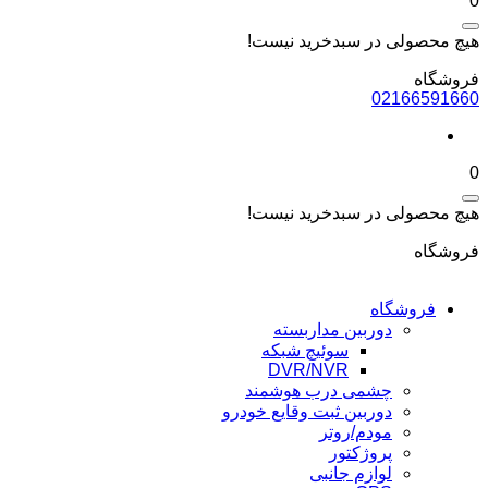
0
هیچ محصولی در سبدخرید نیست!
فروشگاه
02166591660
0
هیچ محصولی در سبدخرید نیست!
فروشگاه
فروشگاه
دوربین مداربسته
سوئیچ شبکه
DVR/NVR
چشمی درب هوشمند
دوربین ثبت وقایع خودرو
مودم/روتر
پروژکتور
لوازم جانبی