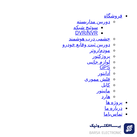
فروشگاه
دوربین مداربسته
سوئیچ شبکه
DVR/NVR
چشمی درب هوشمند
دوربین ثبت وقایع خودرو
مودم/روتر
پروژکتور
لوازم جانبی
GPS
آداپتور
فلش مموری
کابل
مانیتور
هارد
پروژه ها
درباره ما
تماس‌باما