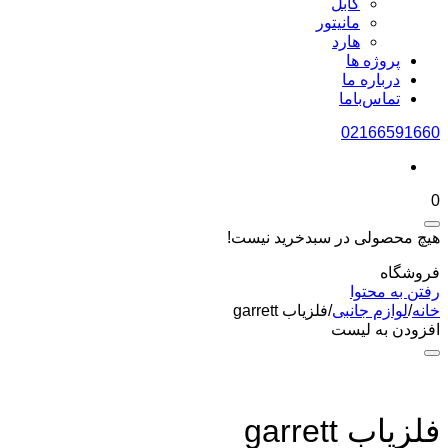
کابل
مانیتور
هارد
پروژه ها
درباره ما
تماس‌باما
02166591660
0
هیچ محصولی در سبدخرید نیست!
فروشگاه
رفتن به محتوا
خانه
/
لوازم جانبی
/
فلزیاب garrett
افزودن به لیست
فلزیاب garrett