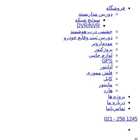
فروشگاه
دوربین مداربسته
سوئیچ شبکه
DVR/NVR
چشمی درب هوشمند
دوربین ثبت وقایع خودرو
مودم/روتر
پروژکتور
لوازم جانبی
GPS
آداپتور
فلش مموری
کابل
مانیتور
هارد
پروژه ها
درباره ما
تماس‌باما
1245 256 - 021