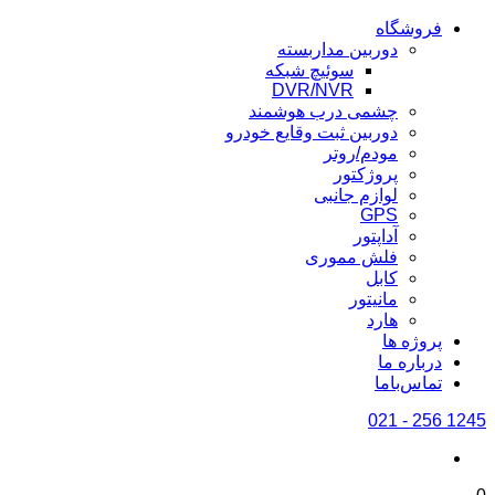
فروشگاه
دوربین مداربسته
سوئیچ شبکه
DVR/NVR
چشمی درب هوشمند
دوربین ثبت وقایع خودرو
مودم/روتر
پروژکتور
لوازم جانبی
GPS
آداپتور
فلش مموری
کابل
مانیتور
هارد
پروژه ها
درباره ما
تماس‌باما
1245 256 - 021