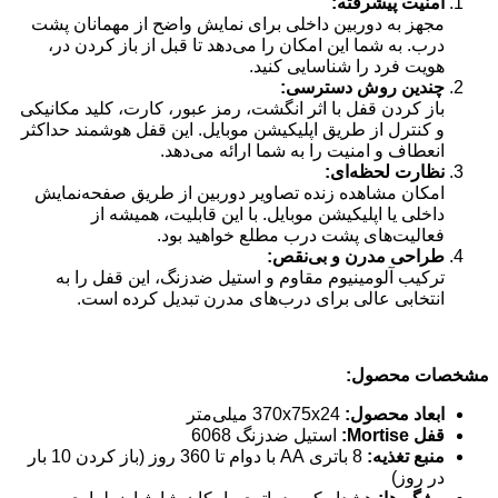
امنیت پیشرفته:
مجهز به دوربین داخلی برای نمایش واضح از مهمانان پشت
درب. به شما این امکان را می‌دهد تا قبل از باز کردن در،
هویت فرد را شناسایی کنید.
چندین روش دسترسی:
باز کردن قفل با اثر انگشت، رمز عبور، کارت، کلید مکانیکی
و کنترل از طریق اپلیکیشن موبایل. این قفل هوشمند حداکثر
انعطاف و امنیت را به شما ارائه می‌دهد.
نظارت لحظه‌ای:
امکان مشاهده زنده تصاویر دوربین از طریق صفحه‌نمایش
داخلی یا اپلیکیشن موبایل. با این قابلیت، همیشه از
فعالیت‌های پشت درب مطلع خواهید بود.
طراحی مدرن و بی‌نقص:
ترکیب آلومینیوم مقاوم و استیل ضدزنگ، این قفل را به
انتخابی عالی برای درب‌های مدرن تبدیل کرده است.
مشخصات محصول:
ابعاد محصول:
370x75x24 میلی‌متر
قفل Mortise:
استیل ضدزنگ 6068
منبع تغذیه:
8 باتری AA با دوام تا 360 روز (باز کردن 10 بار
در روز)