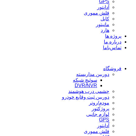
GPS
آداپتور
فلش مموری
کابل
مانیتور
هارد
پروژه ها
درباره ما
تماس‌باما
فروشگاه
دوربین مداربسته
سوئیچ شبکه
DVR/NVR
چشمی درب هوشمند
دوربین ثبت وقایع خودرو
مودم/روتر
پروژکتور
لوازم جانبی
GPS
آداپتور
فلش مموری