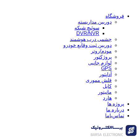
فروشگاه
دوربین مداربسته
سوئیچ شبکه
DVR/NVR
چشمی درب هوشمند
دوربین ثبت وقایع خودرو
مودم/روتر
پروژکتور
لوازم جانبی
GPS
آداپتور
فلش مموری
کابل
مانیتور
هارد
پروژه ها
درباره ما
تماس‌باما