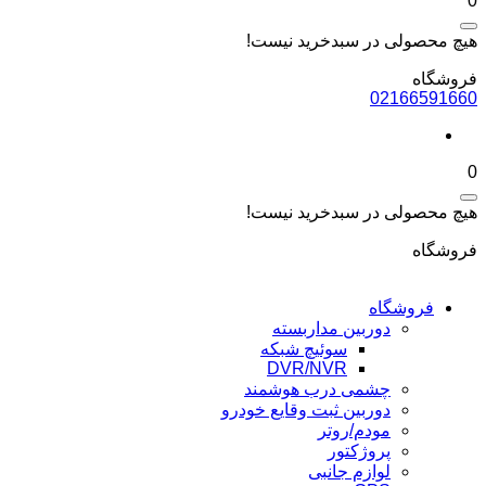
0
هیچ محصولی در سبدخرید نیست!
فروشگاه
02166591660
0
هیچ محصولی در سبدخرید نیست!
فروشگاه
فروشگاه
دوربین مداربسته
سوئیچ شبکه
DVR/NVR
چشمی درب هوشمند
دوربین ثبت وقایع خودرو
مودم/روتر
پروژکتور
لوازم جانبی