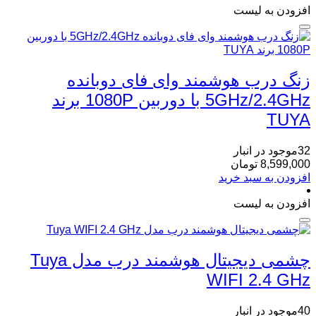
افزودن به لیست
زنگ درب هوشمند وای‌ فای دوبانده
5GHz/2.4GHz با دوربین 1080P برند
TUYA
32موجود در انبار
8,599,000
تومان
افزودن به سبد خرید
افزودن به لیست
چشمی دیجیتال هوشمند درب مدل Tuya
WIFI 2.4 GHz
40موجود در انبار