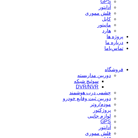
GPS
آداپتور
فلش مموری
کابل
مانیتور
هارد
پروژه ها
درباره ما
تماس‌باما
فروشگاه
دوربین مداربسته
سوئیچ شبکه
DVR/NVR
چشمی درب هوشمند
دوربین ثبت وقایع خودرو
مودم/روتر
پروژکتور
لوازم جانبی
GPS
آداپتور
فلش مموری