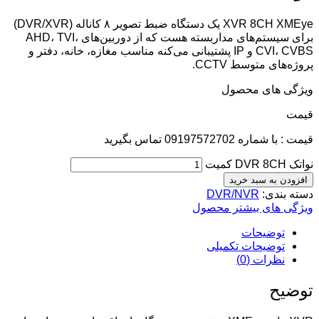
XVR 8CH XMEye یک دستگاه ضبط تصویر ۸ کاناله (DVR/XVR)
برای سیستم‌های مداربسته هست که از دوربین‌های AHD، TVI،
CVI، CVBS و IP پشتیبانی می‌کنه مناسب مغازه، خانه، دفتر و
پروژه‌های متوسط CCTV.
ویژگی های محصول
قيمت
قیمت : با شماره 09197572702 تماس بگیرید
نواتک DVR 8CH کمیت
افزودن به سبد خرید
دسته بندی:
DVR/NVR
ویژگی های بیشتر محصول
توضیحات
توضیحات تکمیلی
نظرات (0)
توضیح