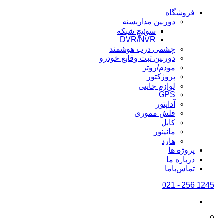
فروشگاه
دوربین مداربسته
سوئیچ شبکه
DVR/NVR
چشمی درب هوشمند
دوربین ثبت وقایع خودرو
مودم/روتر
پروژکتور
لوازم جانبی
GPS
آداپتور
فلش مموری
کابل
مانیتور
هارد
پروژه ها
درباره ما
تماس‌باما
1245 256 - 021