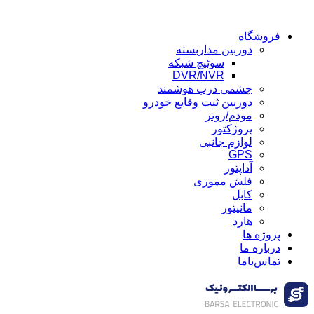
فروشگاه
دوربین مداربسته
سوئیچ شبکه
DVR/NVR
چشمی درب هوشمند
دوربین ثبت وقایع خودرو
مودم/روتر
پروژکتور
لوازم جانبی
GPS
آداپتور
فلش مموری
کابل
مانیتور
هارد
پروژه ها
درباره ما
تماس‌باما