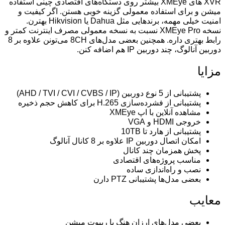
XVR های XMEye بیشتر روی دستگاه‌های اقتصادی چینی استفاده
میشن و برای استفاده معمولی گزینه خوبی هستن. اگر کیفیت و
امنیت خیلی مهمه، برندهایی مثل Dahua یا Hikvision بهترن.
نسخه XMEye Pro نسبت به نسخه معمولی مصرف اینترنت کمتر و
رابط بهتری داره. همچنین بعضی مدل‌های 8CH می‌تونن علاوه بر 8
دوربین آنالوگ، چند دوربین IP هم اضافه کنن.
مزایا
پشتیبانی از 5 نوع دوربین (AHD / TVI / CVI / CVBS / IP)
پشتیبانی از فشرده‌سازی H.265 برای کاهش حجم ذخیره
مشاهده آنلاین با اپ XMEye
خروجی HDMI و VGA
پشتیبانی از هارد تا 10TB
امکان اتصال دوربین IP علاوه بر 8 کانال آنالوگ
پخش همزمان چند کانال
مناسب پروژه‌های اقتصادی
نصب و راه‌اندازی ساده
بعضی مدل‌ها پشتیبانی PTZ دارن
معایب
بعضی مدل‌های ارزان هنگ یا ریبوت میشن