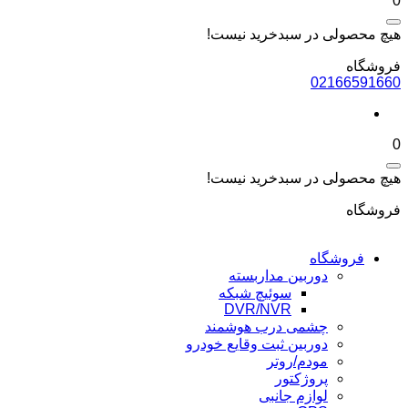
0
هیچ محصولی در سبدخرید نیست!
فروشگاه
02166591660
0
هیچ محصولی در سبدخرید نیست!
فروشگاه
فروشگاه
دوربین مداربسته
سوئیچ شبکه
DVR/NVR
چشمی درب هوشمند
دوربین ثبت وقایع خودرو
مودم/روتر
پروژکتور
لوازم جانبی