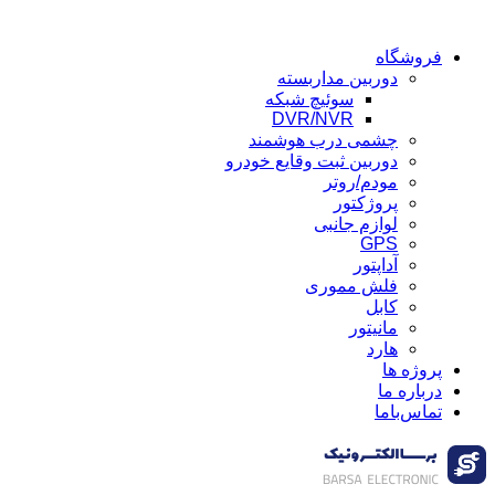
فروشگاه
دوربین مداربسته
سوئیچ شبکه
DVR/NVR
چشمی درب هوشمند
دوربین ثبت وقایع خودرو
مودم/روتر
پروژکتور
لوازم جانبی
GPS
آداپتور
فلش مموری
کابل
مانیتور
هارد
پروژه ها
درباره ما
تماس‌باما