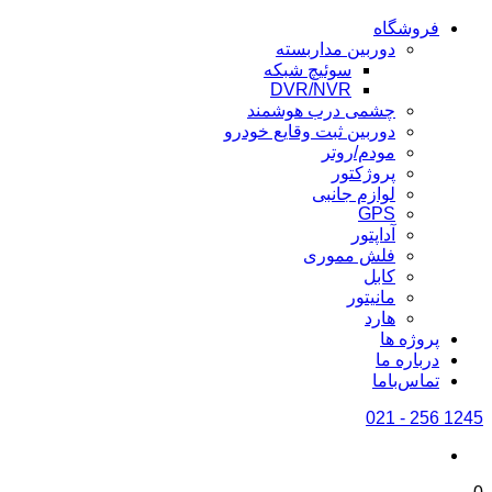
فروشگاه
دوربین مداربسته
سوئیچ شبکه
DVR/NVR
چشمی درب هوشمند
دوربین ثبت وقایع خودرو
مودم/روتر
پروژکتور
لوازم جانبی
GPS
آداپتور
فلش مموری
کابل
مانیتور
هارد
پروژه ها
درباره ما
تماس‌باما
1245 256 - 021