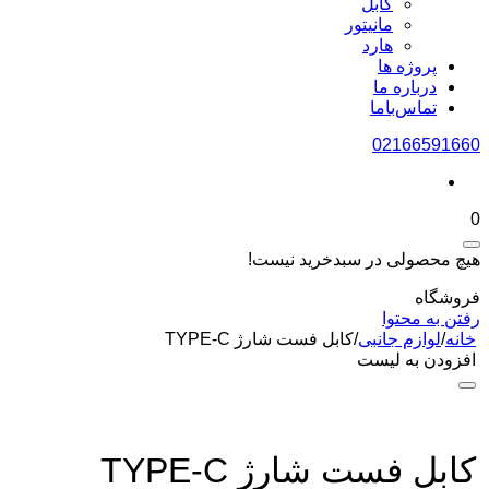
کابل
مانیتور
هارد
پروژه ها
درباره ما
تماس‌باما
02166591660
0
هیچ محصولی در سبدخرید نیست!
فروشگاه
رفتن به محتوا
خانه
/
لوازم جانبی
/
کابل فست شارژ TYPE-C
افزودن به لیست
کابل فست شارژ TYPE-C