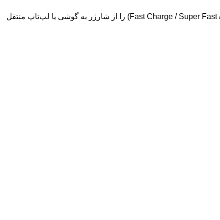
کابل فست شارژ Type-C کابلی است که در دو سر آن کانکتور USB-C به USB-C یا USB-A به USB-C قرار دارد و می‌تواند توان بالا (Fast Charge / Super Fast / PD) را از شارژر به گوشی یا لپ‌تاپ منتقل