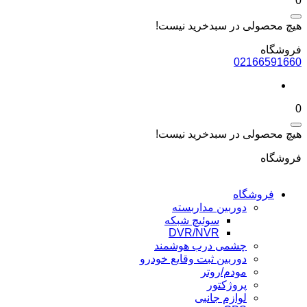
0
هیچ محصولی در سبدخرید نیست!
فروشگاه
02166591660
0
هیچ محصولی در سبدخرید نیست!
فروشگاه
فروشگاه
دوربین مداربسته
سوئیچ شبکه
DVR/NVR
چشمی درب هوشمند
دوربین ثبت وقایع خودرو
مودم/روتر
پروژکتور
لوازم جانبی