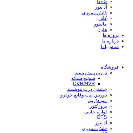
GPS
آداپتور
فلش مموری
کابل
مانیتور
هارد
پروژه ها
درباره ما
تماس‌باما
فروشگاه
دوربین مداربسته
سوئیچ شبکه
DVR/NVR
چشمی درب هوشمند
دوربین ثبت وقایع خودرو
مودم/روتر
پروژکتور
لوازم جانبی
GPS
آداپتور
فلش مموری