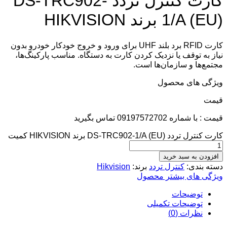
کارت کنترل تردد DS-TRC902-
1/A (EU) برند HIKVISION
کارت RFID برد بلند UHF برای ورود و خروج خودکار خودرو بدون
نیاز به توقف یا نزدیک کردن کارت به دستگاه. مناسب پارکینگ‌ها،
مجتمع‌ها و سازمان‌ها است.
ویژگی های محصول
قيمت
قیمت : با شماره 09197572702 تماس بگیرید
کارت کنترل تردد DS-TRC902-1/A (EU) برند HIKVISION کمیت
افزودن به سبد خرید
دسته بندی:
کنترل تردد
برند:
Hikvision
ویژگی های بیشتر محصول
توضیحات
توضیحات تکمیلی
نظرات (0)