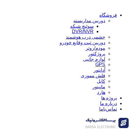
فروشگاه
دوربین مداربسته
سوئیچ شبکه
DVR/NVR
چشمی درب هوشمند
دوربین ثبت وقایع خودرو
مودم/روتر
پروژکتور
لوازم جانبی
GPS
آداپتور
فلش مموری
کابل
مانیتور
هارد
پروژه ها
درباره ما
تماس‌باما