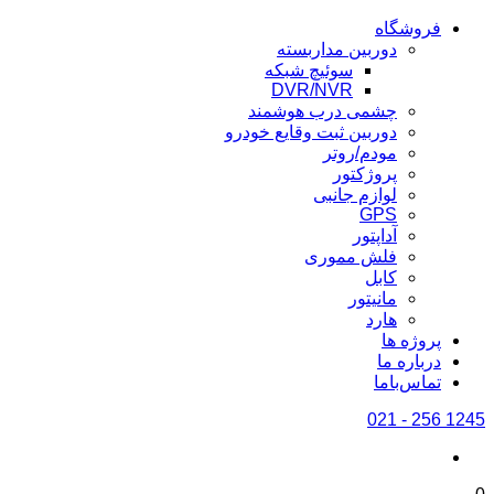
فروشگاه
دوربین مداربسته
سوئیچ شبکه
DVR/NVR
چشمی درب هوشمند
دوربین ثبت وقایع خودرو
مودم/روتر
پروژکتور
لوازم جانبی
GPS
آداپتور
فلش مموری
کابل
مانیتور
هارد
پروژه ها
درباره ما
تماس‌باما
1245 256 - 021