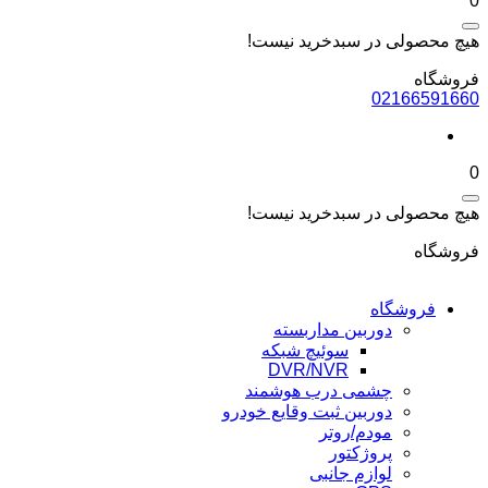
0
هیچ محصولی در سبدخرید نیست!
فروشگاه
02166591660
0
هیچ محصولی در سبدخرید نیست!
فروشگاه
فروشگاه
دوربین مداربسته
سوئیچ شبکه
DVR/NVR
چشمی درب هوشمند
دوربین ثبت وقایع خودرو
مودم/روتر
پروژکتور
لوازم جانبی