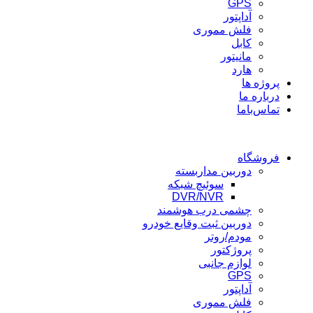
GPS
آداپتور
فلش مموری
کابل
مانیتور
هارد
پروژه ها
درباره ما
تماس‌باما
فروشگاه
دوربین مداربسته
سوئیچ شبکه
DVR/NVR
چشمی درب هوشمند
دوربین ثبت وقایع خودرو
مودم/روتر
پروژکتور
لوازم جانبی
GPS
آداپتور
فلش مموری