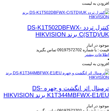
افزودن به لیست
کنترل تردد DS-K1T502DBFWX-
C(STD)/UK برند HIKVISION
موجود در انبار
قیمت : با شماره 09197572702 تماس بگیرید
اطلاعات بیشتر
افزودن به لیست
ترمینال اثر انگشت و چهره DS-
K1T344MBFWX-E1/EU برند HIKVISION
موجود در انبار
قیمت : با شماره 09197572702 تماس بگیرید