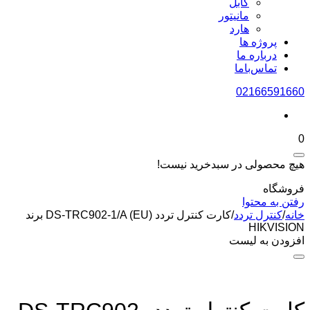
کابل
مانیتور
هارد
پروژه ها
درباره ما
تماس‌باما
02166591660
0
هیچ محصولی در سبدخرید نیست!
فروشگاه
رفتن به محتوا
خانه
/
کنترل تردد
/
کارت کنترل تردد DS-TRC902-1/A (EU) برند
HIKVISION
افزودن به لیست