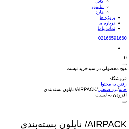
کابل
مانیتور
هارد
پروژه ها
درباره ما
تماس‌باما
02166591660
0
هیچ محصولی در سبدخرید نیست!
فروشگاه
رفتن به محتوا
خانه
/
برد صنعتی
/
AIRPACK/ نایلون بسته‌بندی
افزودن به لیست
AIRPACK/ نایلون بسته‌بندی