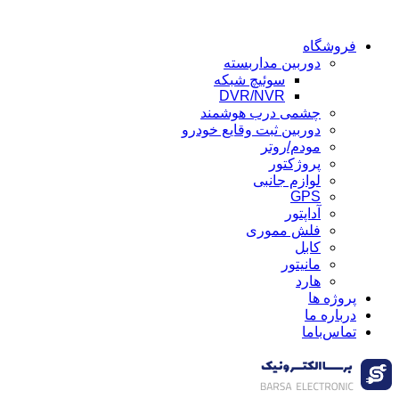
فروشگاه
دوربین مداربسته
سوئیچ شبکه
DVR/NVR
چشمی درب هوشمند
دوربین ثبت وقایع خودرو
مودم/روتر
پروژکتور
لوازم جانبی
GPS
آداپتور
فلش مموری
کابل
مانیتور
هارد
پروژه ها
درباره ما
تماس‌باما