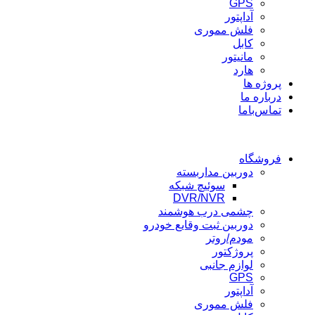
GPS
آداپتور
فلش مموری
کابل
مانیتور
هارد
پروژه ها
درباره ما
تماس‌باما
فروشگاه
دوربین مداربسته
سوئیچ شبکه
DVR/NVR
چشمی درب هوشمند
دوربین ثبت وقایع خودرو
مودم/روتر
پروژکتور
لوازم جانبی
GPS
آداپتور
فلش مموری