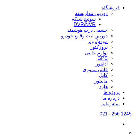
فروشگاه
دوربین مداربسته
سوئیچ شبکه
DVR/NVR
چشمی درب هوشمند
دوربین ثبت وقایع خودرو
مودم/روتر
پروژکتور
لوازم جانبی
GPS
آداپتور
فلش مموری
کابل
مانیتور
هارد
پروژه ها
درباره ما
تماس‌باما
1245 256 - 021