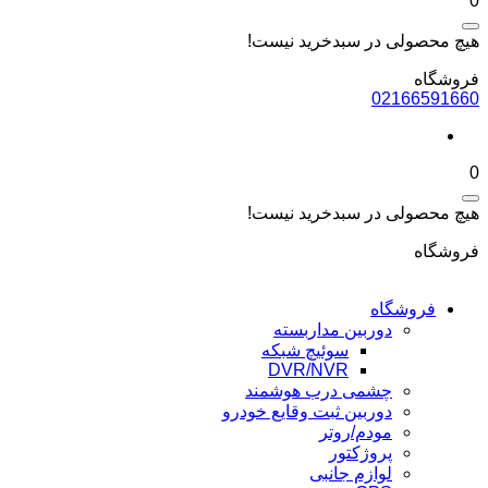
0
هیچ محصولی در سبدخرید نیست!
فروشگاه
02166591660
0
هیچ محصولی در سبدخرید نیست!
فروشگاه
فروشگاه
دوربین مداربسته
سوئیچ شبکه
DVR/NVR
چشمی درب هوشمند
دوربین ثبت وقایع خودرو
مودم/روتر
پروژکتور
لوازم جانبی