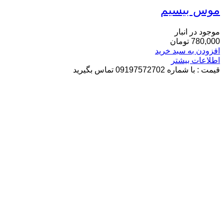
موس بیسیم
موجود در انبار
780,000
تومان
افزودن به سبد خرید
اطلاعات بیشتر
قیمت : با شماره 09197572702 تماس بگیرید
درباره فرانگر الکترونیک
شرکت فرانگر الکترونیک فعالیت خود را از سال ۱۳۷۲ با هدف
طراحی، تولید و اجرای سیستم‌های حفاظتی و نظارتی آغاز نمود. این
شرکت به‌عنوان
اولین تولیدکننده دوربین مداربسته در ایران
، با
بهره‌گیری از دانش فنی روز، تیم متخصص و سابقه اجرایی گسترده
در پروژه‌های دولتی و خصوصی، به یکی از نام‌های معتبر صنعت
حفاظت الکترونیک کشور تبدیل شده است.
دسترسی سریع